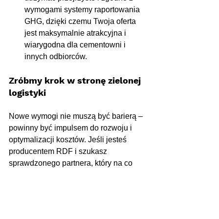
wymogami systemy raportowania 
GHG, dzięki czemu Twoja oferta 
jest maksymalnie atrakcyjna i 
wiarygodna dla cementowni i 
innych odbiorców.
Zróbmy krok w stronę zielonej 
logistyki
Nowe wymogi nie muszą być barierą – 
powinny być impulsem do rozwoju i 
optymalizacji kosztów. Jeśli jesteś 
producentem RDF i szukasz 
sprawdzonego partnera, który na co 
dzień pomaga odnaleźć się w nowych 
realiach dotyczących śladu 
węglowego, jesteśmy do Twojej 
dyspozycji.