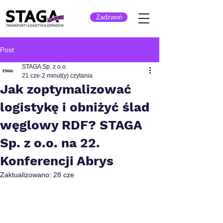
Zadzwoń
Post
STAGA Sp. z o.o.
21 cze
2 minut(y) czytania
Jak zoptymalizować
logistykę i obniżyć ślad
węglowy RDF? STAGA
Sp. z o.o. na 22.
Konferencji Abrys
Zaktualizowano:
28 cze